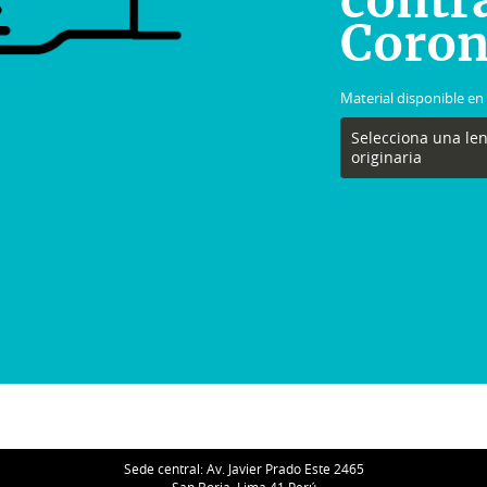
contra
Coron
Material disponible en
Selecciona una le
originaria
Sede central: Av. Javier Prado Este 2465