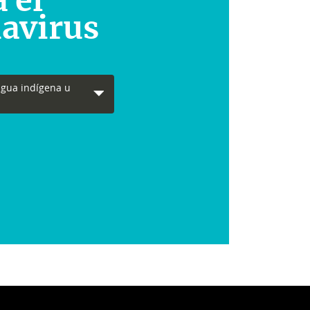
 el
avirus
ngua indígena u