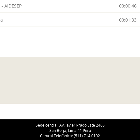
 - AIDESEP
00:00:46
na
00:01:33
Sede central: Av. Javier Prado Este 2465
San Borja, Lima 41 Perú
Central Telefónica: (511) 714 0102