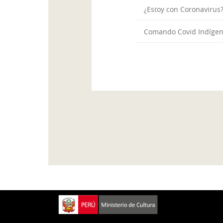
¿Estoy con Coronavirus?
Comando Covid Indíge