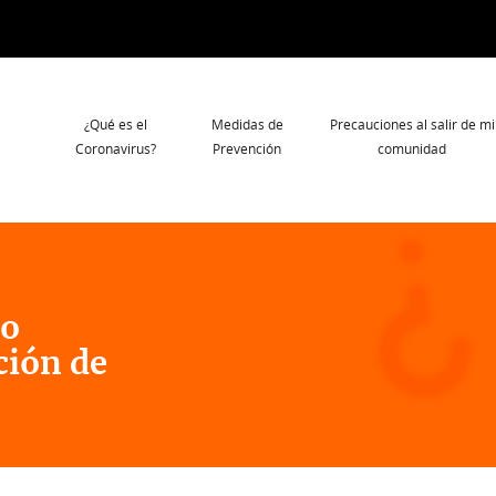
Navegación
¿Qué es el
Medidas de
Precauciones al salir de mi
principal
Coronavirus?
Prevención
comunidad
 o
ción de