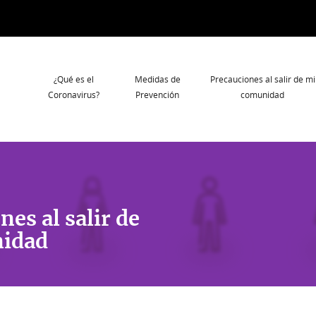
Navegación
¿Qué es el
Medidas de
Precauciones al salir de mi
principal
Coronavirus?
Prevención
comunidad
nes al salir de
idad