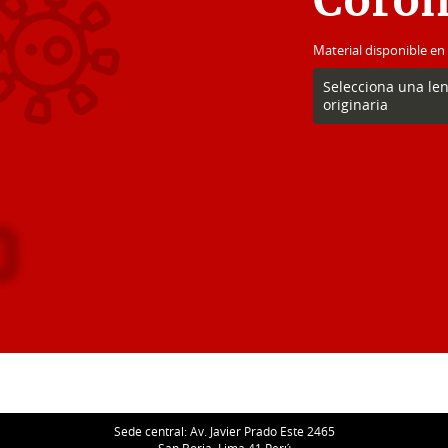
Coron
Material disponible en
Selecciona una le
originaria
Sede central: Av. Javier Prado Este 2465