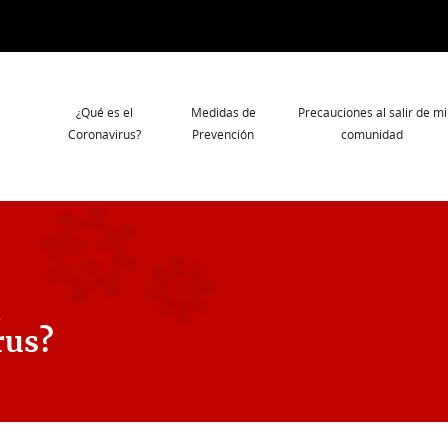
Navegación
¿Qué es el
Medidas de
Precauciones al salir de mi
principal
Coronavirus?
Prevención
comunidad
l
rus?