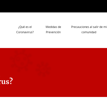
Navegación
¿Qué es el
Medidas de
Precauciones al salir de mi
principal
Coronavirus?
Prevención
comunidad
l
rus?