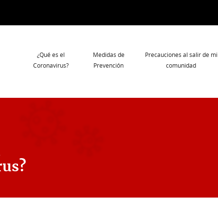
Navegación
¿Qué es el
Medidas de
Precauciones al salir de mi
principal
Coronavirus?
Prevención
comunidad
l
rus?