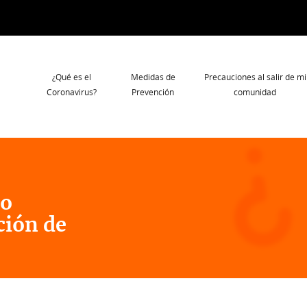
Navegación
¿Qué es el
Medidas de
Precauciones al salir de mi
principal
Coronavirus?
Prevención
comunidad
 o
ción de