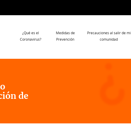
Navegación
¿Qué es el
Medidas de
Precauciones al salir de mi
principal
Coronavirus?
Prevención
comunidad
 o
ción de