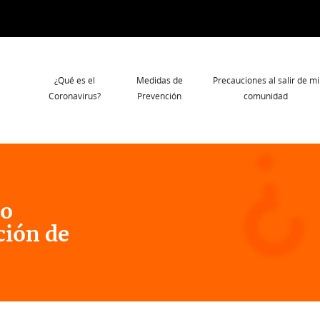
Navegación
¿Qué es el
Medidas de
Precauciones al salir de mi
principal
Coronavirus?
Prevención
comunidad
 o
ción de